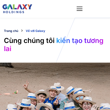
Skip
to
content
›
Trang chủ
Về với Galaxy
Cùng chúng tôi
kiến tạo tương
lai