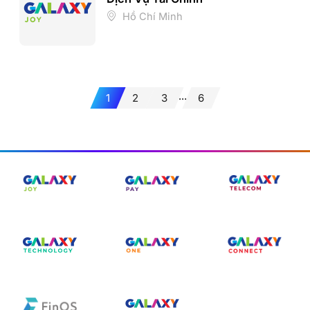
Hồ Chí Minh
...
1
2
3
6