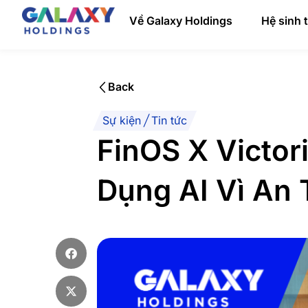
Skip
Về Galaxy Holdings
Hệ sinh 
to
content
Back
Sự kiện
|
Tin tức
FinOS X Victor
Dụng AI Vì An 