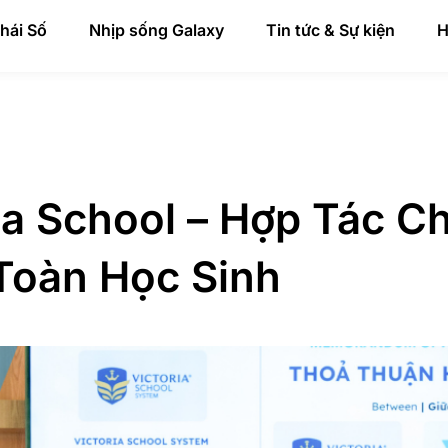
thái Số
Nhịp sống Galaxy
Tin tức & Sự kiện
H
ia School – Hợp Tác C
Toàn Học Sinh