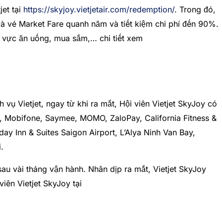
jet tại
https://skyjoy.vietjetair.com/redemption/
. Trong đó,
và vé Market Fare quanh năm và tiết kiệm chi phí đến 90%.
h vực ăn uống, mua sắm,… chi tiết xem
 vụ Vietjet, ngay từ khi ra mắt, Hội viên Vietjet SkyJoy có
b, Mobifone, Saymee, MOMO, ZaloPay, California Fitness &
y Inn & Suites Saigon Airport, L’Alya Ninh Van Bay,
.
au vài tháng vận hành. Nhân dịp ra mắt, Vietjet SkyJoy
iên Vietjet SkyJoy tại