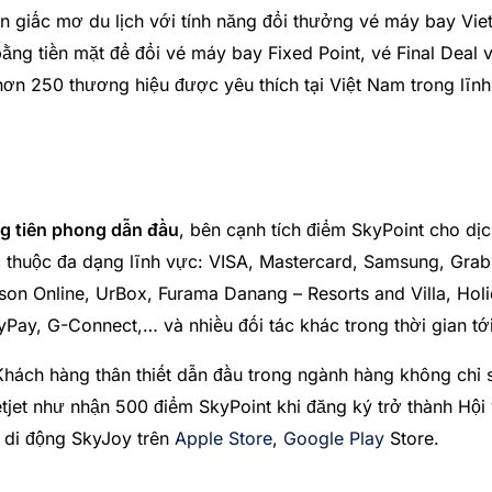
n giấc mơ du lịch với tính năng đổi thưởng vé máy bay Viet
ng tiền mặt để đổi vé máy bay Fixed Point, vé Final Deal 
 hơn 250 thương hiệu được yêu thích tại Việt Nam trong lĩn
g tiên phong dẫn đầu
, bên cạnh tích điểm SkyPoint cho dịch
ác thuộc đa dạng lĩnh vực: VISA, Mastercard, Samsung, Gra
n Online, UrBox, Furama Danang – Resorts and Villa, Holida
Pay, G-Connect,… và nhiều đối tác khác trong thời gian tới
Khách hàng thân thiết dẫn đầu trong ngành hàng không chỉ s
et như nhận 500 điểm SkyPoint khi đăng ký trở thành Hội v
 di động SkyJoy trên
Apple Store
,
Google Play
Store.