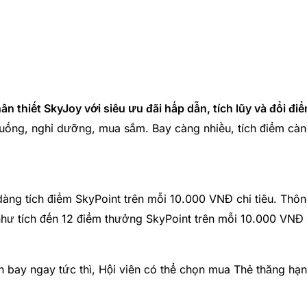
ân thiết SkyJoy với siêu ưu đãi hấp dẫn, tích lũy và đổi đ
uống, nghỉ dưỡng, mua sắm. Bay càng nhiều, tích điểm càng 
àng tích điểm SkyPoint trên mỗi 10.000 VNĐ chi tiêu. Thông
ư tích đến 12 điểm thưởng SkyPoint trên mỗi 10.000 VNĐ ch
ân bay ngay tức thì, Hội viên có thể chọn mua Thẻ thăng h