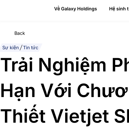
Skip
Về Galaxy Holdings
Hệ sinh t
to
content
Back
Sự kiện
|
Tin tức
Trải Nghiệm P
Hạn Với Chươ
Thiết Vietjet 