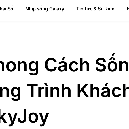
hái Số
Nhịp sống Galaxy
Tin tức & Sự kiện
H
hong Cách Sốn
ng Trình Khác
SkyJoy