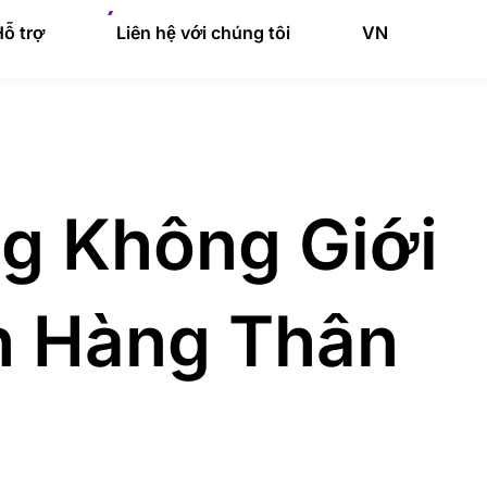
ỗ trợ
Liên hệ với chúng tôi
VN
g Không Giới
h Hàng Thân