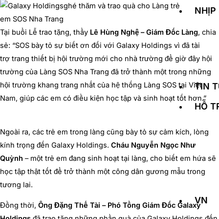
NHỊP
Tại buổi Lễ trao tặng, thầy
Lê Hùng Nghệ – Giám Đốc Làng
, chia
sẻ: “SOS bày tỏ sự biết ơn đối với Galaxy Holdings vì đã tài
trợ trang thiết bị hội trường mới cho nhà trường để giờ đây hội
trường của Làng SOS Nha Trang đã trở thành một trong những
hội trường khang trang nhất của hệ thống Làng SOS tại Việt
TIN 
Nam, giúp các em có điều kiện học tập và sinh hoạt tốt hơn.”
HỖ T
Ngoài ra, các trẻ em trong làng cũng bày tỏ sự cảm kích, lòng
kính trọng đến Galaxy Holdings.
Cháu Nguyễn Ngọc Như
Quỳnh
– một trẻ em đang sinh hoạt tại làng, cho biết em hứa sẽ
học tập thật tốt để trở thành một công dân gương mẫu trong
tương lai.
VN
Đồng thời,
Ông Đặng Thế Tài – Phó Tổng Giám Đốc Galaxy
Holdings
đã trao tặng những phần quà của Galaxy Holdings đến